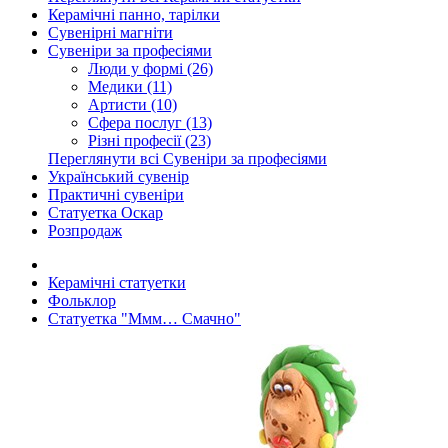
Керамічні панно, тарілки
Сувенірні магніти
Сувеніри за професіями
Люди у формі (26)
Медики (11)
Артисти (10)
Сфера послуг (13)
Різні професії (23)
Переглянути всі Сувеніри за професіями
Український сувенір
Практичні сувеніри
Статуетка Оскар
Розпродаж
Керамічні статуетки
Фольклор
Статуетка "Ммм… Смачно"