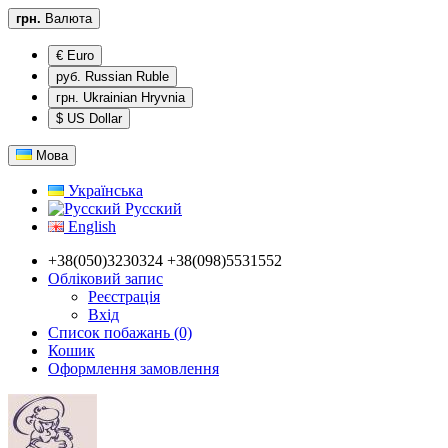
грн.
Валюта
€ Euro
руб. Russian Ruble
грн. Ukrainian Hryvnia
$ US Dollar
Мова
Українська
Русский
English
+38(050)3230324 +38(098)5531552
Обліковий запис
Реєстрація
Вхід
Список побажань (0)
Кошик
Оформлення замовлення